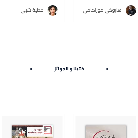
هاروكي موراكامي
عدنية شبلي
كتبنا و الجوائز