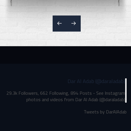
Dar Al Adab (@daraladab)
29.3k Followers, 662 Following, 894 Posts - See Instagram
photos and videos from Dar Al Adab (@daraladab)
Tweets by DarAlAdab