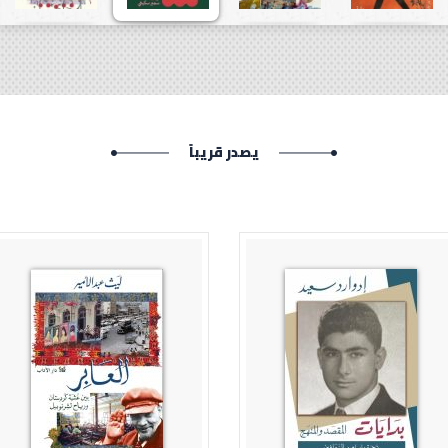
يصدر قريباً