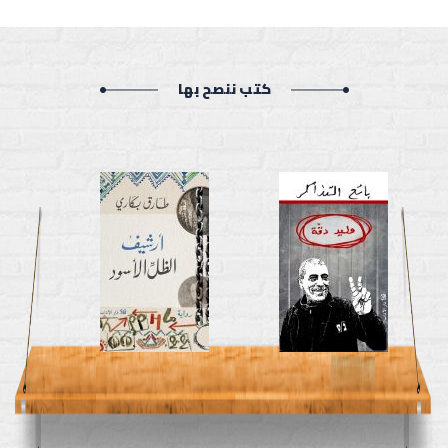
كتب ننصح بها