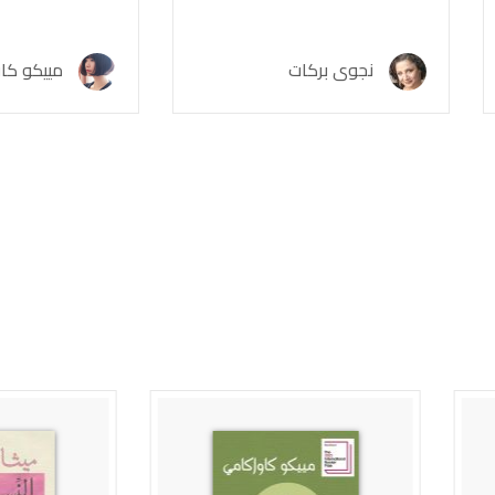
جوى بركات
مييكو كاواكامي