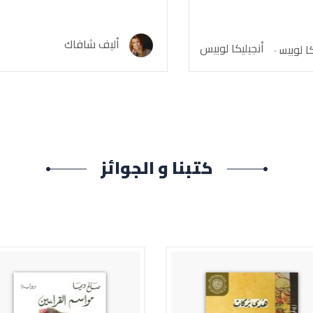
أليف شافاك
ن
ا لوبيس
كتبنا و الجوائز