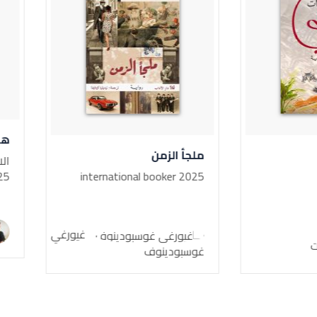
هند أو أجمل امرأة في 
ملجأ الزمن
الائحة القصيرة لجائزة الش
2025
international booker 2025
هدى بركات
غيورغي
غوسبودينوف