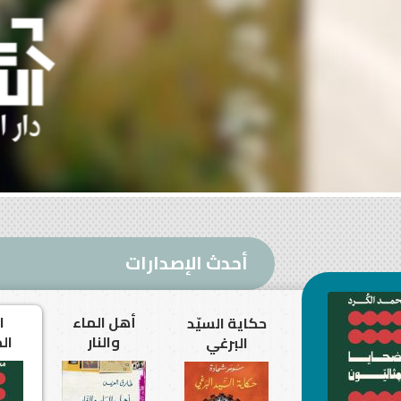
أحدث الإصدارات
أهل الماء
ا
فراشات مريم
حكاية السيّد
والنار
ال
الجليلية
البرغي