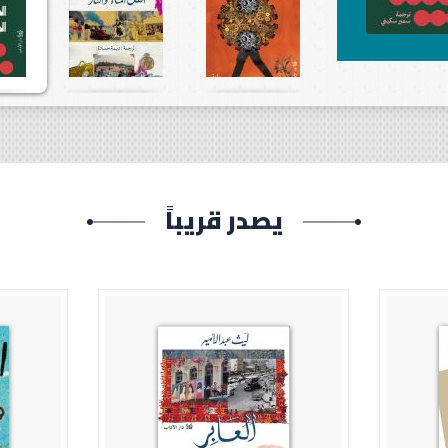
يصدر قريباً