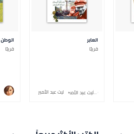
العابر
الوطن 
قريبًا
قريبًا
ب
ليث عبد الأمير