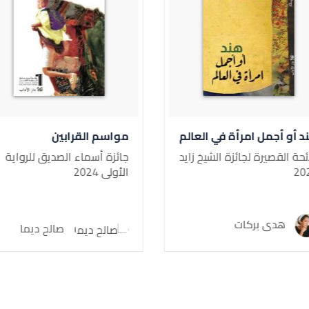
العالم
مواسم القرابين
الجنة
يخ زايد
جائزة أسماء الصديق للرواية
الأولى 2024
er 2022
م
صالح ديما