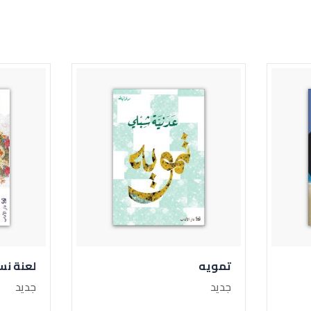
تمويه
لعنة نساء آل فلوريس
جديد
جديد