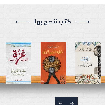
كتب ننصح بها