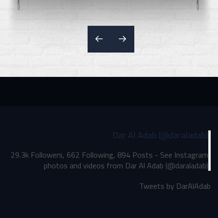
Dar Al Adab (@daraladab)
29.3k Followers, 662 Following, 894 Posts - See Instagram
photos and videos from Dar Al Adab (@daraladab)
Tweets by DarAlAdab