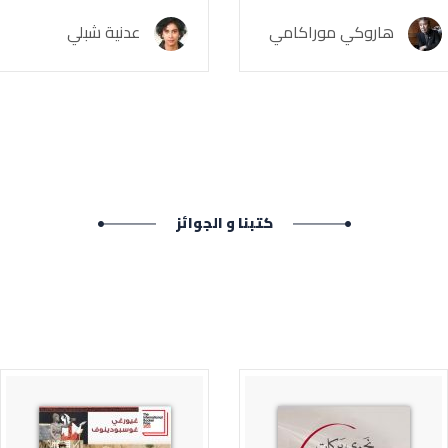
هاروكي موراكامي
عدنية شبلي
كتبنا و الجوائز