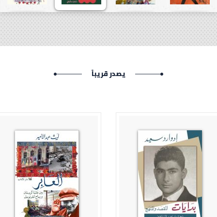
يصدر قريباً