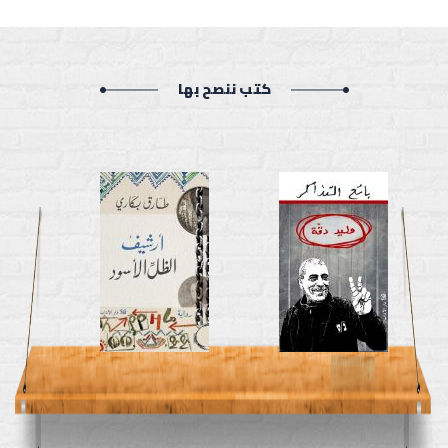
كتب ننصح بها